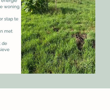
 energie
e woning.
r stap te
en met
t de
ieve
BOOK