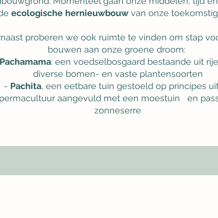
dbouwgrond.
Momenteel gaan onze middelen, tijd en
 de
ecologische
hernieuwbouw
van onze toekomstig
naast proberen we ook ruimte te vinden om stap voo
Start Now
bouwen aan onze groene droom:
Pachamama
: een voedselbosgaard bestaande uit rij
diverse bomen- en vaste plantensoorten
-
Pachita
, een eetbare tuin gestoeld op principes ui
permacultuur aangevuld met een moestuin
en pass
zonneserre
LG ONS OP INSTAGRAM EN FACE