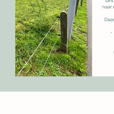
lan
naar
Daar
-
VO