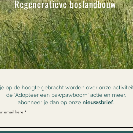
Regeneratieve boslandbouw
 je op de hoogte gebracht worden over onze activitei
de 'Adopteer een pawpawboom' actie en meer,
abonneer je dan op onze
nieuwsbrief
.
ur email here