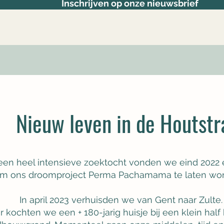
Inschrijven op onze nieuwsbrief
Nieuw leven in de Houtst
Grow Your Vision
een heel intensieve zoektocht vonden we eind 2022 
m ons droomproject Perma Pachamama te laten wor
ome visitors to your site with a short, engaging introduct
In april 2023 verhuisden we van Gent naar Zulte.
Double click to edit and add your own text.
er kochten we een
+ 18
0-jarig
huisje
bij een klein half