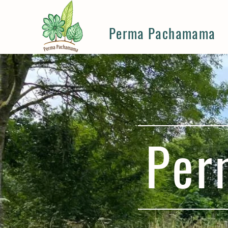
Perma Pachamama
Per