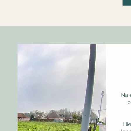
Na 
o
Welc
Hi