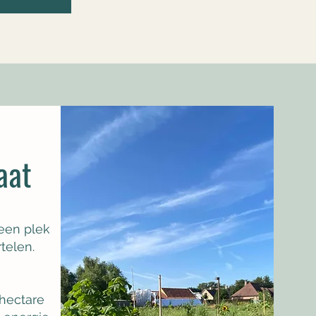
raat
een plek
telen.
ion.
 hectare